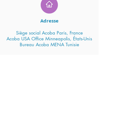
Adresse
Siège social Acoba Paris, France
Acoba USA Office Minneapolis, États-Unis
Bureau Acoba MENA Tunisie
Appelez nous
USA :
+1 (929) 214 1273
Europe : +33 170 615 740
MENA : +33 170 615 740