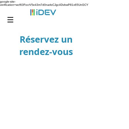
google-site-
verification=wcf63FocrV5e43m7d0narloCJgc4DvbwP81x65UnGCY
Réservez un
rendez-vous