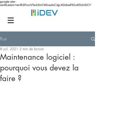
google-site-
verification=wcf63FocrV5e43m7d0narloCJgc4DvbwP81x65UnGCY
Post
8 juil. 2021
3 min de lecture
Maintenance logiciel :
pourquoi vous devez la
faire ?